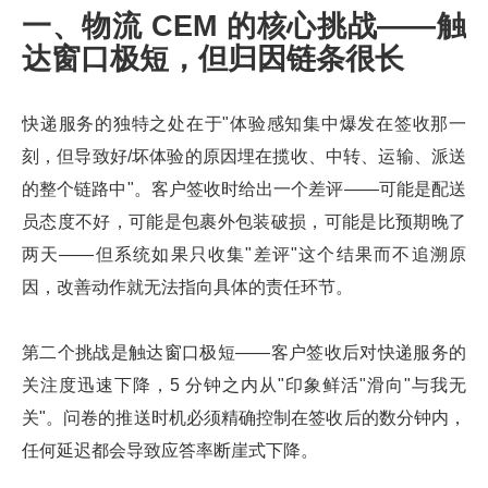
一、物流 CEM 的核心挑战——触
达窗口极短，但归因链条很长
快递服务的独特之处在于"体验感知集中爆发在签收那一
刻，但导致好/坏体验的原因埋在揽收、中转、运输、派送
的整个链路中"。客户签收时给出一个差评——可能是配送
员态度不好，可能是包裹外包装破损，可能是比预期晚了
两天——但系统如果只收集"差评"这个结果而不追溯原
因，改善动作就无法指向具体的责任环节。
第二个挑战是触达窗口极短——客户签收后对快递服务的
关注度迅速下降，5 分钟之内从"印象鲜活"滑向"与我无
关"。问卷的推送时机必须精确控制在签收后的数分钟内，
任何延迟都会导致应答率断崖式下降。