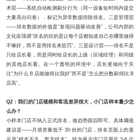
术层——系统自动检测刷分行为（同一设备短时间内提交
大量高分问卷），标记为异常数据排除排名。二是管理层
——排名数据的价值是"发现问题驱动改善"，公司内部的
文化应强调"排名的目的是让每个店都知道自己在哪里做得
不够好，而不是用排名来惩罚"。三是设计层——排名不是
只给店长看，而是同时给店长的上级（区域经理）和同级
的其他店长看。在一个透明的环境中，店长更倾向于关
注"为什么 B 店能做得比我好"而不是"怎么把分数刷得比 B
店高"。
Q2：我们的门店规模和客流差异很大，小门店样本量少怎
么办？
小样本门店不纳入正式排名，做趋势跟踪即可。具体阈值
建议是——月填答量低于 30 份的门店，排名页面上的显
示是"样本不足，暂无排名"，转为展示该门店最近 3-6 个