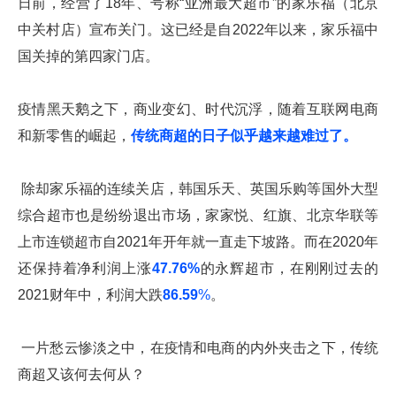
日前，经营了18年、号称“亚洲最大超市”的家乐福（北京
中关村店）宣布关门。这已经是自2022年以来，家乐福中
国关掉的第四家门店。
疫情黑天鹅之下，商业变幻、时代沉浮，随着互联网电商
和新零售的崛起，
传统商超的日子似乎越来越难过了。
除却家乐福的连续关店，韩国乐天、英国乐购等国外大型
综合超市也是纷纷退出市场，家家悦、红旗、北京华联等
上市连锁超市自2021年开年就一直走下坡路。而在2020年
还保持着净利润上涨
47.76%
的永辉超市，在刚刚过去的
2021财年中，利润大跌
86.59
%
。
一片愁云惨淡之中，在疫情和电商的内外夹击之下，传统
商超又该何去何从？